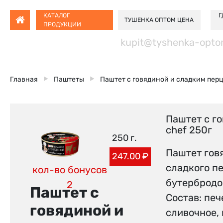
КАТАЛОГ
Г
ТУШЕНКА ОПТОМ ЦЕНА
ПРОДУКЦИИ
kupit@tyshenka-opto
Главная
Паштеты
Паштет с говядиной и сладким перцем
Паштет с го
chef 250г
250 г.
Паштет гов
247.00
₽
сладкого п
кол-во бонусов
бутербродов
2
Паштет с
Состав: печ
говядиной и
сливочное, 