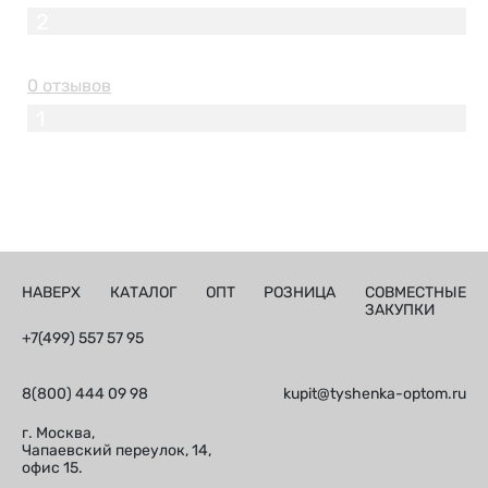
2
0 отзывов
1
НАВЕРХ
КАТАЛОГ
ОПТ
РОЗНИЦА
СОВМЕСТНЫЕ
ЗАКУПКИ
+7(499) 557 57 95
8(800) 444 09 98
kupit@tyshenka-optom.ru
г. Москва,
Чапаевский переулок, 14,
офис 15.