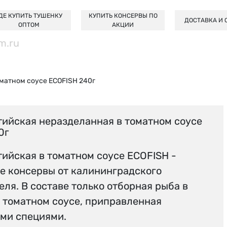
ДЕ КУПИТЬ ТУШЕНКУ
КУПИТЬ КОНСЕРВЫ ПО
ДОСТАВКА И 
ОПТОМ
АКЦИИ
m.ru
матном соусе ECOFISH 240г
тийская неразделанная в томатном соусе
0г
тийская в томатном соусе ECOFISH -
е консервы от калининградского
ля. В составе только отборная рыба в
 томатном соусе, приправленная
ми специями.