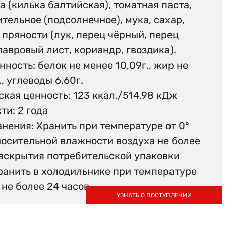
а (килька балтийская), томатная паста,
тельное (подсолнечное), мука, сахар,
, пряности (лук, перец чёрный, перец
авровый лист, кориандр, гвоздика).
ность: белок не менее 10,09г., жир не
., углеводы 6,60г.
кая ценность: 123 ккал./514,98 кДж
ти: 2 года
нения: Хранить при температуре от 0°
тносительной влажности воздуха не более
 вскрытия потребительской упаковки
ранить в холодильнике при температуре
С не более 24 часов.
УЗНАТЬ О ПОСТУПЛЕНИИ