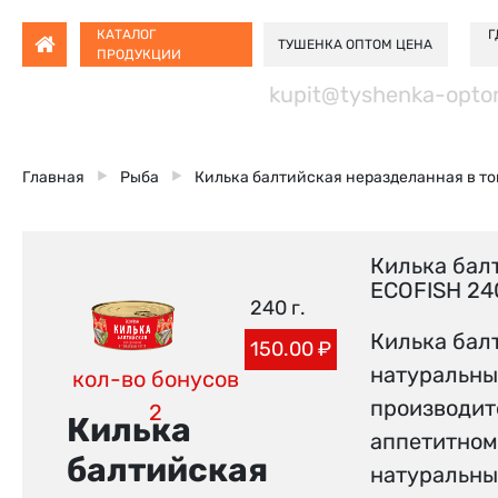
КАТАЛОГ
Г
ТУШЕНКА ОПТОМ ЦЕНА
ПРОДУКЦИИ
kupit@tyshenka-opto
Главная
Рыба
Килька балтийская неразделанная в то
Килька бал
ECOFISH 24
240 г.
Килька бал
150.00
₽
натуральны
кол-во бонусов
производите
2
Килька
аппетитном
балтийская
натуральны