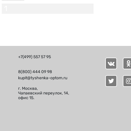
1
+7(499) 557 57 95
8(800) 444 09 98
kupit@tyshenka-optom.ru
г. Москва,
Чапаевский переулок, 14,
офис 15.