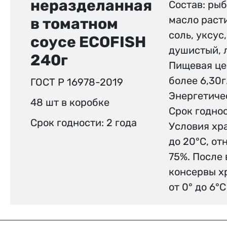
неразделанная
Состав: рыб
масло расти
в томатном
соль, уксус
соусе ECOFISH
душистый, л
240г
Пищевая цен
более 6,30г
ГОСТ Р 16978-2019
Энергетичес
48 шт в коробке
Срок годнос
Срок годности: 2 года
Условия хра
до 20°С, о
75%. После
консервы х
от 0° до 6°