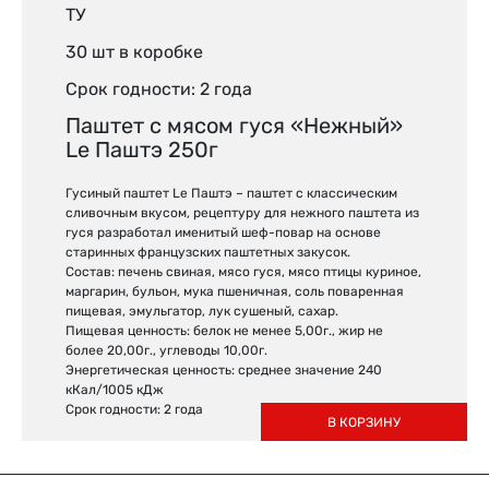
ТУ
30 шт в коробке
Срок годности: 2 года
Паштет с мясом гуся «Нежный»
Lе Паштэ 250г
Гусиный паштет Le Паштэ – паштет с классическим
сливочным вкусом, рецептуру для нежного паштета из
гуся разработал именитый шеф-повар на основе
старинных французских паштетных закусок.
Состав: печень свиная, мясо гуся, мясо птицы куриное,
маргарин, бульон, мука пшеничная, соль поваренная
пищевая, эмульгатор, лук сушеный, сахар.
Пищевая ценность: белок не менее 5,00г., жир не
более 20,00г., углеводы 10,00г.
Энергетическая ценность: среднее значение 240
кКал/1005 кДж
Срок годности: 2 года
В КОРЗИНУ