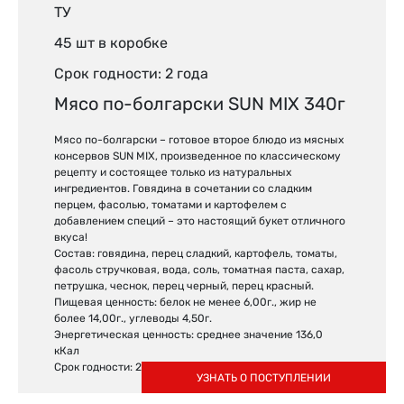
ТУ
45 шт в коробке
Срок годности: 2 года
Мясо по-болгарски SUN MIX 340г
Мясо по-болгарски – готовое второе блюдо из мясных
консервов SUN MIX, произведенное по классическому
рецепту и состоящее только из натуральных
ингредиентов. Говядина в сочетании со сладким
перцем, фасолью, томатами и картофелем с
добавлением специй – это настоящий букет отличного
вкуса!
Состав: говядина, перец сладкий, картофель, томаты,
фасоль стручковая, вода, соль, томатная паста, сахар,
петрушка, чеснок, перец черный, перец красный.
Пищевая ценность: белок не менее 6,00г., жир не
более 14,00г., углеводы 4,50г.
Энергетическая ценность: среднее значение 136,0
кКал
Срок годности: 2 года
УЗНАТЬ О ПОСТУПЛЕНИИ