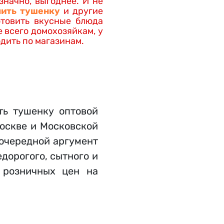
значно, выгоднее. И не
пить тушенку
и другие
отовить вкусные блюда
е всего домохозяйкам, у
дить по магазинам.
ть тушенку оптовой
Москве и Московской
– очередной аргумент
едорогого, сытного и
й розничных цен на