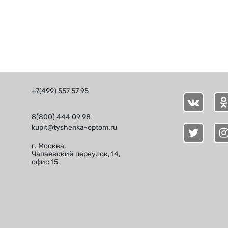
+7(499) 557 57 95
8(800) 444 09 98
kupit@tyshenka-optom.ru
г. Москва,
Чапаевский переулок, 14,
офис 15.