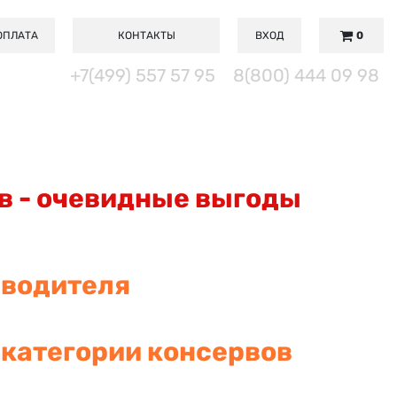
ОПЛАТА
КОНТАКТЫ
ВХОД
0
+7(499) 557 57 95
8(800) 444 09 98
в - очевидные выгоды
зводителя
 категории консервов